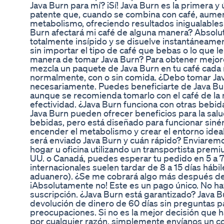
Java Burn para mí? ¡Sí! Java Burn es la primera 
patente que, cuando se combina con café, aumenta
metabolismo, ofreciendo resultados inigualables
Burn afectará mi café de alguna manera? Absolu
totalmente insípido y se disuelve instantáneamen
sin importar el tipo de café que bebas o lo que l
manera de tomar Java Burn? Para obtener mejor
mezcla un paquete de Java Burn en tu café cada 
normalmente, con o sin comida. ¿Debo tomar Ja
necesariamente. Puedes beneficiarte de Java Bu
aunque se recomienda tomarlo con el café de la
efectividad. ¿Java Burn funciona con otras bebid
Java Burn pueden ofrecer beneficios para la sal
bebidas, pero está diseñado para funcionar siné
encender el metabolismo y crear el entorno ide
será enviado Java Burn y cuán rápido? Enviaremo
hogar u oficina utilizando un transportista pre
UU. o Canadá, puedes esperar tu pedido en 5 a 7
internacionales suelen tardar de 8 a 15 días háb
aduanero). ¿Se me cobrará algo más después de
¡Absolutamente no! Este es un pago único. No hay
suscripción. ¿Java Burn está garantizado? Java B
devolución de dinero de 60 días sin preguntas 
preocupaciones. Si no es la mejor decisión que 
por cualquier razón, simplemente envíanos un co