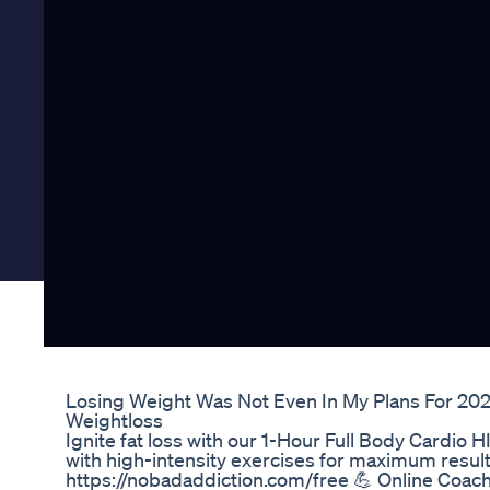
Losing Weight Was Not Even In My Plans For 2
Weightloss
Ignite fat loss with our 1-Hour Full Body Cardio 
with high-intensity exercises for maximum resu
https://nobadaddiction.com/free 💪 Online Coa