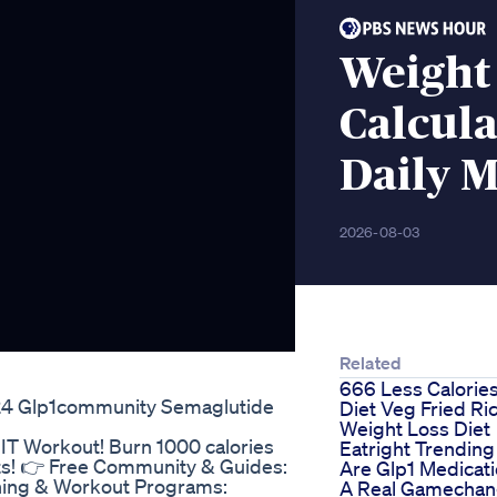
Weight 
Calcul
Daily M
2026-08-03
Related
666 Less Calorie
024 Glp1community Semaglutide
Diet Veg Fried Ri
Weight Loss Diet
HIIT Workout! Burn 1000 calories
Eatright Trending
lts! 👉 Free Community & Guides:
Are Glp1 Medicat
ching & Workout Programs:
A Real Gamechan