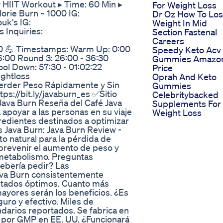
 HIIT Workout ▸ Time: 60 Min ▸
For Weight Loss
lorie Burn ~ 1000 IG:
Dr Oz How To Lo
uk's IG:
Weight In Mid
 Inquiries:
Section Fastenal
Careers
0 💪 Timestamps: Warm Up: 0:00
Speedy Keto Acv
26:00 Round 3: 26:00 - 36:30
Gummies Amazo
ool Down: 57:30 - 01:02:22
Price
ightloss
Oprah And Keto
erder Peso Rápidamente y Sin
Gummies
ps://bit.ly/javaburn_es ✅Sitio
Celebritybacked
 Java Burn Reseña del Café Java
Supplements For
apoyar a las personas en su viaje
Weight Loss
redientes destinados a optimizar
 Java Burn: Java Burn Review -
o natural para la pérdida de
prevenir el aumento de peso y
 metabolismo. Preguntas
ebería pedir? Las
ava Burn consistentemente
ltados óptimos. Cuanto más
ayores serán los beneficios. ¿Es
uro y efectivo. Miles de
darios reportados. Se fabrica en
da por GMP en EE. UU. ¿Funcionará