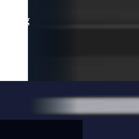
leading
 and