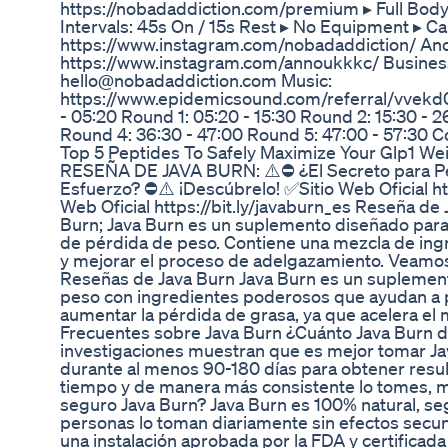
https://nobadaddiction.com/premium ▸ Full Body
Intervals: 45s On / 15s Rest ▸ No Equipment ▸ Ca
https://www.instagram.com/nobadaddiction/ Ano
https://www.instagram.com/annoukkkc/ Business
hello@nobadaddiction.com Music:
https://www.epidemicsound.com/referral/vvekd
- 05:20 Round 1: 05:20 - 15:30 Round 2: 15:30 - 
Round 4: 36:30 - 47:00 Round 5: 47:00 - 57:30 C
Top 5 Peptides To Safely Maximize Your Glp1 We
RESEÑA DE JAVA BURN: ⚠️⛔ ¿El Secreto para P
Esfuerzo? ⛔⚠️ ¡Descúbrelo! ✅Sitio Web Oficial htt
Web Oficial https://bit.ly/javaburn_es Reseña de
Burn; Java Burn es un suplemento diseñado para 
de pérdida de peso. Contiene una mezcla de ing
y mejorar el proceso de adelgazamiento. Veamos
Reseñas de Java Burn Java Burn es un suplement
peso con ingredientes poderosos que ayudan a 
aumentar la pérdida de grasa, ya que acelera el
Frecuentes sobre Java Burn ¿Cuánto Java Burn d
investigaciones muestran que es mejor tomar J
durante al menos 90-180 días para obtener resu
tiempo y de manera más consistente lo tomes, m
seguro Java Burn? Java Burn es 100% natural, seg
personas lo toman diariamente sin efectos secun
una instalación aprobada por la FDA y certifica