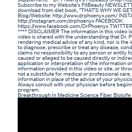
Subscribe to my Website's FitBeauty NEWSLETT
download from diet book, "THAT'S WHY WE GET F
Blog/Website: http://www.drphoenyx.com/ INS
http://instagram.com/drphoenyx FACEBOOK:
https://www.facebook.com/DrPhoenyx TWITTER: 
**** DISCLAIMER The information in this video is 
video is shared with the understanding that Dr. 
rendering medical advice of any kind, nor is the 
to diagnose, prescribe or treat any disease, condit
claims no responsibility to any person or entity fo
caused or alleged to be caused directly or indirect
application or interpretation of the information or
information provided in this video or site, or thro
not a substitute for medical or professional care
information in place of the advice of your physici
Always consult with your physician before beginn
program.
Breakthrough In Medicine Science Fiber Biolsife