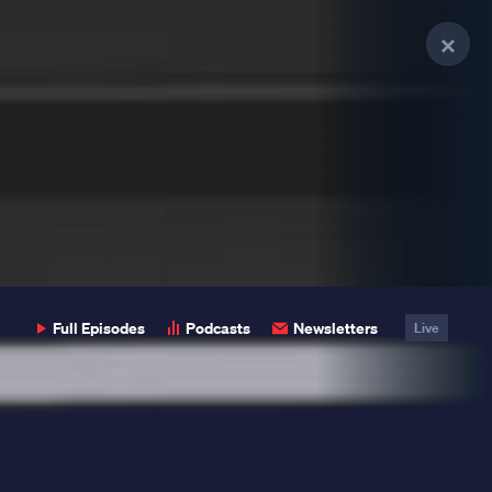
Clo
Clo
Clo
Pop
Pop
Pop
Full Episodes
Podcasts
Newsletters
Live