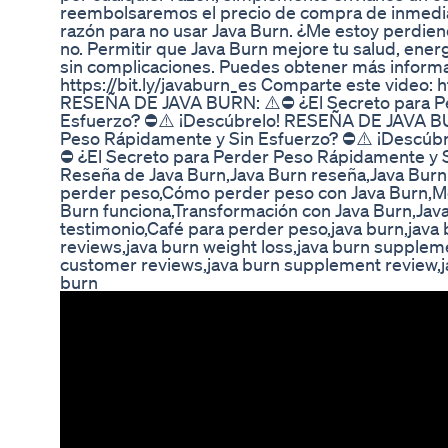
reembolsaremos el precio de compra de inmedia
razón para no usar Java Burn. ¿Me estoy perdie
no. Permitir que Java Burn mejore tu salud, ener
sin complicaciones. Puedes obtener más informaci
https://bit.ly/javaburn_es Comparte este vide
RESEÑA DE JAVA BURN: ⚠️⛔ ¿El Secreto para P
Esfuerzo? ⛔⚠️ ¡Descúbrelo! RESEÑA DE JAVA BU
Peso Rápidamente y Sin Esfuerzo? ⛔⚠️ ¡Descúb
⛔ ¿El Secreto para Perder Peso Rápidamente y S
Reseña de Java Burn,Java Burn reseña,Java Bur
perder peso,Cómo perder peso con Java Burn,Me
Burn funciona,Transformación con Java Burn,Jav
testimonio,Café para perder peso,java burn,java 
reviews,java burn weight loss,java burn suppleme
customer reviews,java burn supplement review,ja
burn