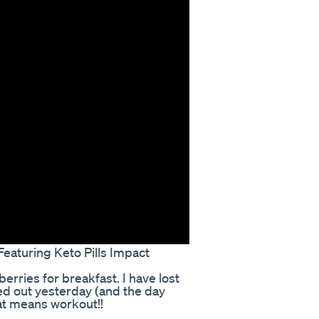
eaturing Keto Pills Impact
erries for breakfast. I have lost
ed out yesterday (and the day
at means workout!!