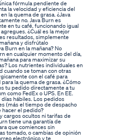
y única fórmula pendiente de
 la velocidad y eficiencia del
 en la quema de grasa. ¿Java
tamente no. Java Burn es
te en tu café, funcionando igual
e agregues. ¿Cuál es la mejor
es resultados, simplemente
mañana y disfrútalo
va Burn en la mañana? No
rn en cualquier momento del día,
 mañana para maximizar su
as? Los nutrientes individuales en
ud cuando se toman con otras
rgicamente con el café para
al para la quema de grasa. ¿Cómo
s tu pedido directamente a tu
mium como FedEx o UPS. En EE.
 días hábiles. Los pedidos
iles (más el tiempo de despacho
 hacer el pedido?
 cargos ocultos ni tarifas de
urn tiene una garantía de
para que comiences sin
has tomado, o cambias de opinión
rreo electrónico y te