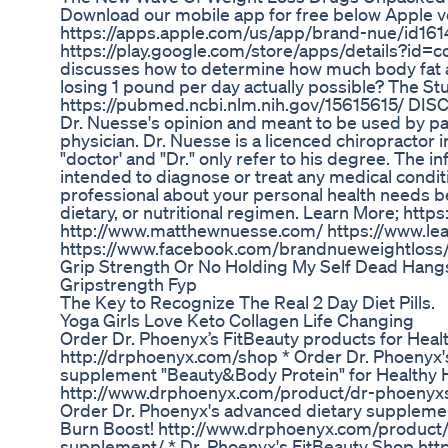
Download our mobile app for free below Apple v
https://apps.apple.com/us/app/brand-nue/id161
https://play.google.com/store/apps/details?id=
discusses how to determine how much body fat a 
losing 1 pound per day actually possible? The St
https://pubmed.ncbi.nlm.nih.gov/15615615/ DIS
Dr. Nuesse's opinion and meant to be used by pat
physician. Dr. Nuesse is a licenced chiropractor i
"doctor' and "Dr." only refer to his degree. The in
intended to diagnose or treat any medical condit
professional about your personal health needs b
dietary, or nutritional regimen. Learn More; htt
http://www.matthewnuesse.com/ https://www.le
https://www.facebook.com/brandnueweightloss
Grip Strength Or No Holding My Self Dead Hang
Gripstrength Fyp
The Key to Recognize The Real 2 Day Diet Pills.
Yoga Girls Love Keto Collagen Life Changing
Order Dr. Phoenyx’s FitBeauty products for Healt
http://drphoenyx.com/shop * Order Dr. Phoenyx's
supplement "Beauty&Body Protein" for Healthy H
http://www.drphoenyx.com/product/dr-phoenyxs
Order Dr. Phoenyx's advanced dietary supplemen
Burn Boost! http://www.drphoenyx.com/product
supplement/ * Dr. Phoenyx's FitBeauty Shop ht