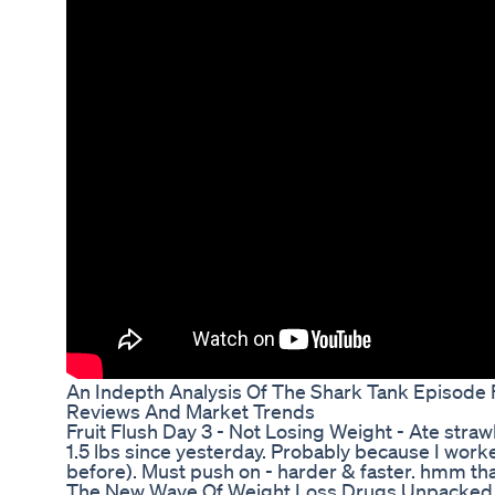
An Indepth Analysis Of The Shark Tank Episode F
Reviews And Market Trends
Fruit Flush Day 3 - Not Losing Weight - Ate strawb
1.5 lbs since yesterday. Probably because I work
before). Must push on - harder & faster. hmm th
The New Wave Of Weight Loss Drugs Unpacked