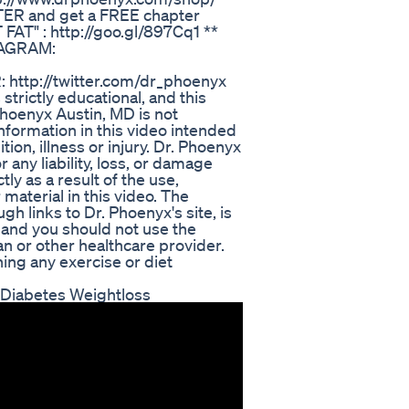
ER and get a FREE chapter
AT" : http://goo.gl/897Cq1 **
TAGRAM:
http://twitter.com/dr_phoenyx
strictly educational, and this
Phoenyx Austin, MD is not
information in this video intended
ion, illness or injury. Dr. Phoenyx
r any liability, loss, or damage
ly as a result of the use,
 material in this video. The
ugh links to Dr. Phoenyx's site, is
, and you should not use the
an or other healthcare provider.
ing any exercise or diet
 Diabetes Weightloss