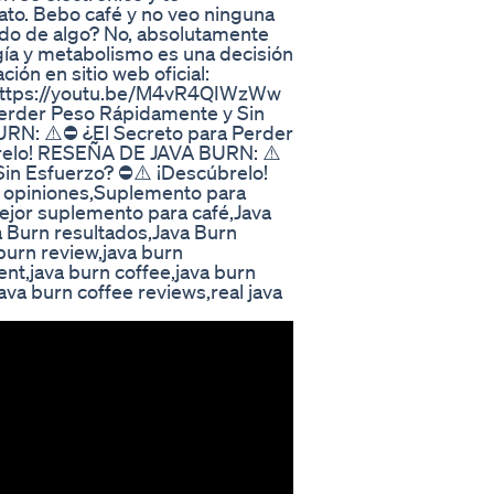
to. Bebo café y no veo ninguna
ndo de algo? No, absolutamente
gía y metabolismo es una decisión
ón en sitio web oficial:
o: https://youtu.be/M4vR4QIWzWw
erder Peso Rápidamente y Sin
RN: ⚠️⛔ ¿El Secreto para Perder
relo! RESEÑA DE JAVA BURN: ⚠️
in Esfuerzo? ⛔⚠️ ¡Descúbrelo!
n opiniones,Suplemento para
jor suplemento para café,Java
a Burn resultados,Java Burn
burn review,java burn
nt,java burn coffee,java burn
va burn coffee reviews,real java