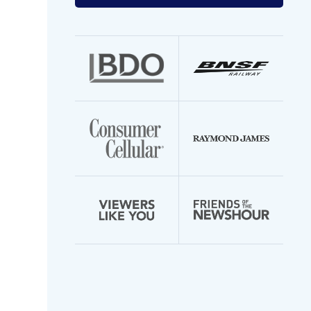
your
email
address