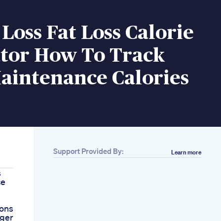
Loss Fat Loss Calorie
ator How To Track
aintenance Calories
Support Provided By:
Learn more
s
ce
ions
ger